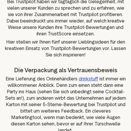
Bei Trustpilot haben wir tagtäglich die Gelegenheit, mit
Media-Tools
Bewertungsinhalten
vielen unserer Kunden zu sprechen und zu erfahren, wie
ngmaterialien
sie von ihrer Zusammenarbeit mit Trustpilot profitieren.
Daten und Analysen
Dabei beeindruckt uns immer wieder, auf welch kreative
Tagging von Bewertungen
Weise unsere Kunden ihre Trustpilot-Bewertungen und
Besuchereinblicke
ihren TrustScore einsetzen.
Hier stellen wir Ihnen fünf unserer Lieblingsideen für den
kreativen Einsatz von Trustpilot-Bewertungen vor. Lassen
Sie sich inspirieren!
Die Verpackung als Vertrauensbeweis
Eine Lieferung des Onlinehändlers
drinkstuff
ist immer ein
willkommener Anblick. Denn zum einen steht dann eine
Party ins Haus (sehen Sie sich unbedingt seine Cocktail-
Sets an!), zum anderen wirbt das Unternehmen auf jedem
Karton mit seiner 5-Sterne-Bewertung bei Trustpilot und
bittet um weiteres Feedback. Ein cleveres
Marketingtool, wenn man bedenkt, wie viele Augen
diesen Karton sehen, bevor er auf Ihrer Türschwelle
landet.