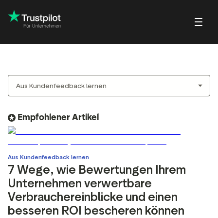
Blog
Über Trustpilot
Kundenbeispiele
Trustpilot für V
ebewertungen
Kleine und wachsende
Profilseite
Tipps & Tatsachen
tbewertungen
Unternehmen
rn
Beantworten von
Webinare & Videos
rtbewertungen
Empfohlener Artikel
Großunternehmen
Bewertungen
Hilfecenter
ungseinladungen
Partner: Referral-Programm
Integrationen
Aus Kundenfeedback lernen
7 Wege, wie Bewertungen Ihrem
ew
Unternehmen verwertbare
t Bewertungen und
Bilanz Ihrer Bewertungen
ew
Verbrauchereinblicke und einen
tbarkeit
Markteinblicke
besseren ROI bescheren können
lot-Widgets
Erkenntnisse aus