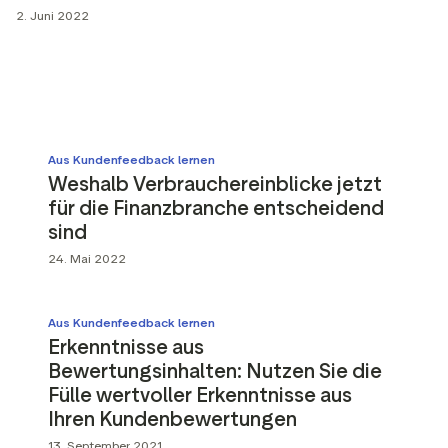
2. Juni 2022
Media-Tools
Bewertungsinhalten
ngmaterialien
Daten und Analysen
Tagging von Bewertungen
Besuchereinblicke
Aus Kundenfeedback lernen
Weshalb Verbrauchereinblicke jetzt
für die Finanzbranche entscheidend
sind
24. Mai 2022
Aus Kundenfeedback lernen
Erkenntnisse aus
Bewertungsinhalten: Nutzen Sie die
Fülle wertvoller Erkenntnisse aus
Ihren Kundenbewertungen
13. September 2021