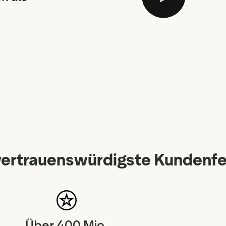
Markteinblicke
gets
Erkenntnisse aus
Tools
Bewertungsinhalten
ialien
Daten und Analysen
Tagging von Bewertungen
Besuchereinblicke
vertrauenswürdigste Kundenf
Über 400 Mio.