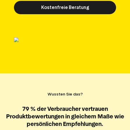
Media-Tools
Bewertungsinhalten
Kostenfreie Beratung
ngmaterialien
Daten und Analysen
Tagging von Bewertungen
Besuchereinblicke
Wussten Sie das?
79 % der Verbraucher vertrauen
Produktbewertungen in gleichem Maße wie
persönlichen Empfehlungen.