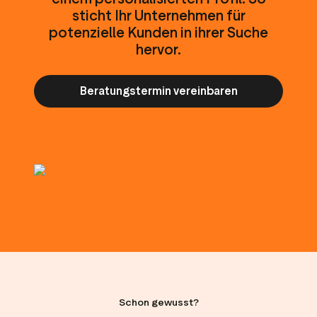
Media-Tools
Bewertungsinhalten
sticht Ihr Unternehmen für
potenzielle Kunden in ihrer Suche
ngmaterialien
Daten und Analysen
hervor.
Tagging von Bewertungen
Besuchereinblicke
Beratungstermin vereinbaren
Schon gewusst?