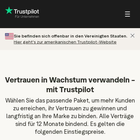
Sie befinden sich offenbar in den Vereinigten Staaten.
Hier geht's zur amerikanischen Trustpilot-Website
Blog
Über Trustpilot
Kundenbeispiele
Trustpilot für V
ebewertungen
Kleine und wachsende
Profilseite
Tipps & Tatsachen
tbewertungen
Unternehmen
rn
Beantworten von
Webinare & Videos
rtbewertungen
Großunternehmen
Bewertungen
Vertrauen in Wachstum verwandeln –
Hilfecenter
ungseinladungen
mit Trustpilot
Partner: Referral-Programm
Wählen Sie das passende Paket, um mehr Kunden
Integrationen
zu erreichen, ihr Vertrauen zu gewinnen und
ew
langfristig an Ihre Marke zu binden. Alle Verträge
t Bewertungen und
Bilanz Ihrer Bewertungen
sind für 12 Monate bindend. Es gelten die
ew
tbarkeit
Markteinblicke
folgenden Einstiegspreise.
lot-Widgets
Erkenntnisse aus