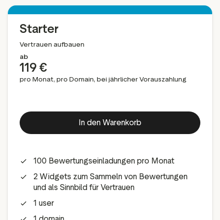
Media-Tools
Bewertungsinhalten
ngmaterialien
Daten und Analysen
Starter
Tagging von Bewertungen
Vertrauen aufbauen
Besuchereinblicke
ab
119 €
pro Monat, pro Domain, bei jährlicher Vorauszahlung
In den Warenkorb
100 Bewertungseinladungen pro Monat
2 Widgets zum Sammeln von Bewertungen
und als Sinnbild für Vertrauen
1 user
1 domain