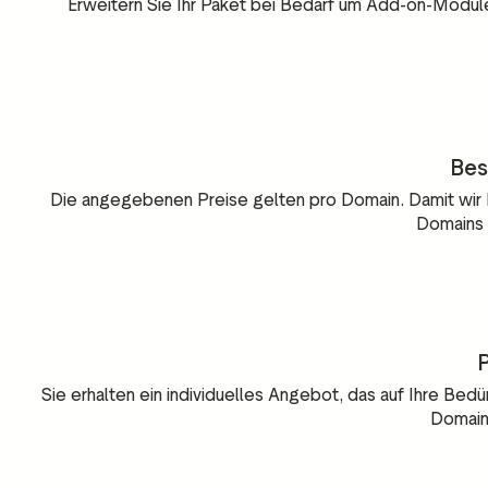
Erweitern Sie Ihr Paket bei Bedarf um Add-on-Module 
Bes
Die angegebenen Preise gelten pro Domain. Damit wir 
Domains i
P
Sie erhalten ein individuelles Angebot, das auf Ihre Be
Domain