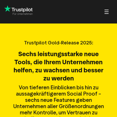
Blog
Über Trustpilot
Trustpilot Gold-Release 2025:
Kundenbeispiele
Trustpilot für V
ebewertungen
Kleine und wachsende
Profilseite
Tipps & Tatsachen
Sechs leistungsstarke neue
tbewertungen
Unternehmen
rn
Beantworten von
Webinare & Videos
Tools, die Ihrem Unternehmen
rtbewertungen
Großunternehmen
Bewertungen
Hilfecenter
helfen, zu wachsen und besser
ungseinladungen
Partner: Referral-Programm
zu werden
Integrationen
Von tieferen Einblicken bis hin zu
ew
aussagekräftigerem Social Proof –
sechs neue Features geben
t Bewertungen und
Bilanz Ihrer Bewertungen
ew
tbarkeit
Unternehmen aller Größenordnungen
Markteinblicke
mehr Kontrolle, um Vertrauen zu
lot-Widgets
Erkenntnisse aus