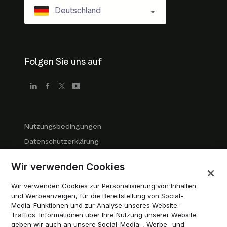
Deutschland
Folgen Sie uns auf
Nutzungsbedingungen
Datenschutzerklärung
Richtlinien für Unternehmen
Wir verwenden Cookies
Markenrichtlinien
Wir verwenden Cookies zur Personalisierung von Inhalten
Cookies verwalten
und Werbeanzeigen, für die Bereitstellung von Social-
Modern Slavery Statement
Media-Funktionen und zur Analyse unseres Website-
Traffics. Informationen über Ihre Nutzung unserer Website
Impressum
geben wir auch an unsere Social-Media-, Werbe- und