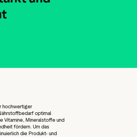
Tools
Bewertungsinhalten
nt
ialien
Daten und Analysen
Tagging von Bewertungen
Besuchereinblicke
er hochwertiger
ährstoffbedarf optimal
e Vitamine, Mineralstoffe und
ndheit fördern. Um das
nuierlich die Produkt- und