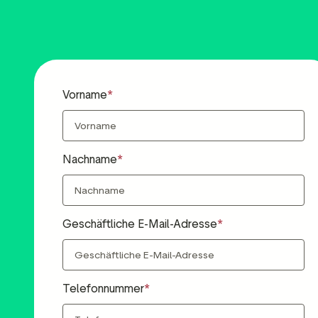
Media-Tools
Bewertungsinhalten
ngmaterialien
Daten und Analysen
Tagging von Bewertungen
Besuchereinblicke
Vorname
Nachname
Geschäftliche E-Mail-Adresse
Telefonnummer