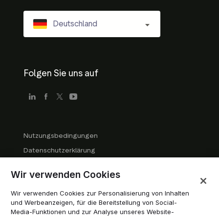
Deutschland
Folgen Sie uns auf
Nutzungsbedingungen
Datenschutzerklärung
Richtlinien für Unternehmen
Wir verwenden Cookies
Markenrichtlinien
Wir verwenden Cookies zur Personalisierung von Inhalten
Cookies verwalten
und Werbeanzeigen, für die Bereitstellung von Social-
Modern Slavery Statement
Media-Funktionen und zur Analyse unseres Website-