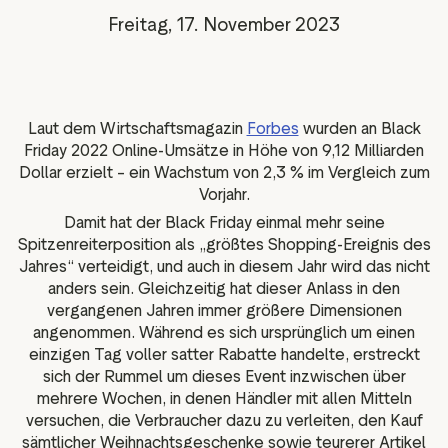
Media-Tools
Bewertungsinhalten
Freitag, 17. November 2023
ngmaterialien
Daten und Analysen
Tagging von Bewertungen
Besuchereinblicke
Laut dem Wirtschaftsmagazin
Forbes
wurden an Black
Friday 2022 Online-Umsätze in Höhe von 9,12 Milliarden
Dollar erzielt – ein Wachstum von 2,3 % im Vergleich zum
Vorjahr.
Damit hat der Black Friday einmal mehr seine
Spitzenreiterposition als „größtes Shopping-Ereignis des
Jahres“ verteidigt, und auch in diesem Jahr wird das nicht
anders sein. Gleichzeitig hat dieser Anlass in den
vergangenen Jahren immer größere Dimensionen
angenommen. Während es sich ursprünglich um einen
einzigen Tag voller satter Rabatte handelte, erstreckt
sich der Rummel um dieses Event inzwischen über
mehrere Wochen, in denen Händler mit allen Mitteln
versuchen, die Verbraucher dazu zu verleiten, den Kauf
sämtlicher Weihnachtsgeschenke sowie teurerer Artikel