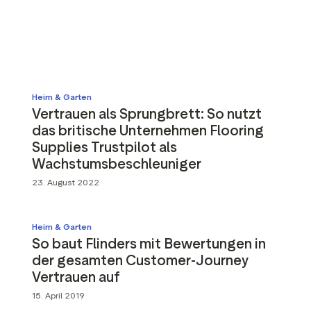
Media-Tools
Bewertungsinhalten
ngmaterialien
Daten und Analysen
Tagging von Bewertungen
Besuchereinblicke
Heim & Garten
Vertrauen als Sprungbrett: So nutzt
das britische Unternehmen Flooring
Supplies Trustpilot als
Wachstumsbeschleuniger
23. August 2022
Heim & Garten
So baut Flinders mit Bewertungen in
der gesamten Customer-Journey
Vertrauen auf
15. April 2019