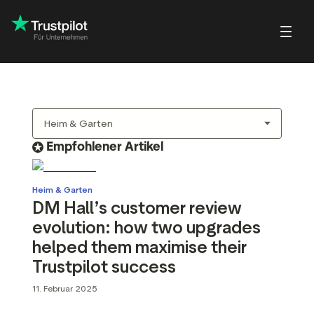
Blog
Über Trustpilot
Kundenbeispiele
Trustpilot für V
ebewertungen
Kleine und wachsende
Profilseite
Tipps & Tatsachen
tbewertungen
Empfohlener Artikel
Unternehmen
rn
Beantworten von
Webinare & Videos
rtbewertungen
Großunternehmen
Bewertungen
Hilfecenter
ungseinladungen
Heim & Garten
DM Hall’s customer review
Partner: Referral-Programm
evolution: how two upgrades
Integrationen
ew
helped them maximise their
Trustpilot success
t Bewertungen und
Bilanz Ihrer Bewertungen
ew
tbarkeit
11. Februar 2025
Markteinblicke
lot-Widgets
Erkenntnisse aus